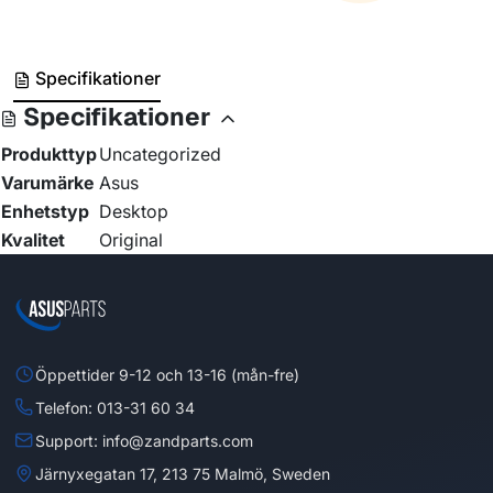
Specifikationer
Specifikationer
Produkttyp
Uncategorized
Varumärke
Asus
Enhetstyp
Desktop
Kvalitet
Original
Öppettider 9-12 och 13-16 (mån-fre)
Telefon: 013-31 60 34
Support: info@zandparts.com
Järnyxegatan 17, 213 75 Malmö, Sweden