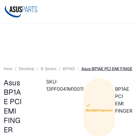
Hem
Desktop
B Series
BP1AD
Asus BP1AE PCI EMI FINGER
Asus
SKU:
13PF0041M10011
BP1AE
BP1A
PCI
E PCI
EMI
EMI
FINGER
Beställningsvara
FING
ER