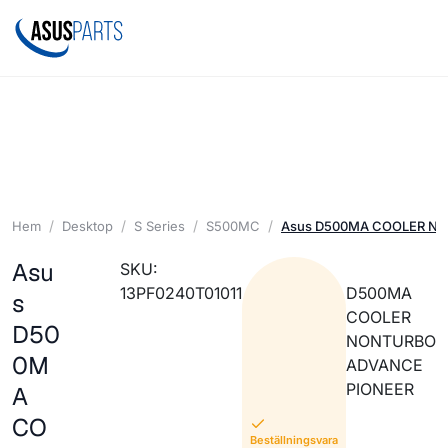
Hem
Desktop
S Series
S500MC
Asus D500MA COOLER N
Asu
SKU:
13PF0240T01011
D500MA
s
COOLER
D50
NONTURBO
0M
ADVANCE
PIONEER
A
CO
Beställningsvara