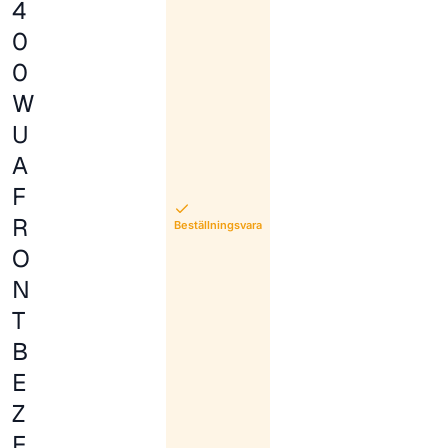
4
0
0
W
U
A
F
R
Beställningsvara
O
N
T
B
E
Z
E