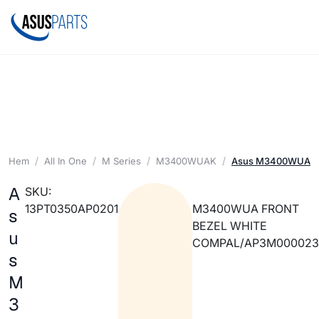
Hem
All In One
M Series
M3400WUAK
Asus M3400WUA F
A
SKU:
13PT0350AP0201
M3400WUA FRONT
s
BEZEL WHITE
u
COMPAL/AP3M000023
s
M
3