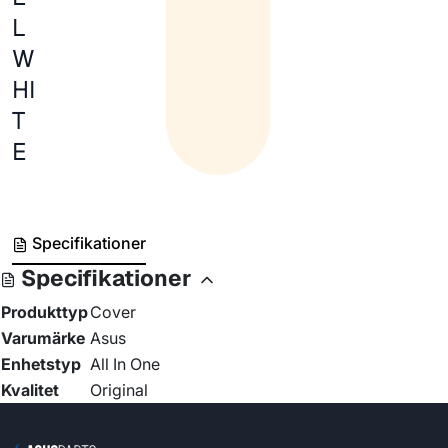
L
W
HI
T
E
Specifikationer
Specifikationer
Produkttyp
Cover
Varumärke
Asus
Enhetstyp
All In One
Kvalitet
Original