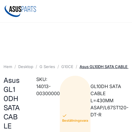
Hem
Desktop
G Series
G10CE
Asus GL10DH SATA CABLE (
Asus
SKU:
14013-
GL10DH SATA
GL1
00300000
CABLE
0DH
L=430MM
SATA
ASAP/L67ST120-
DT-R
CAB
Beställningsvara
LE