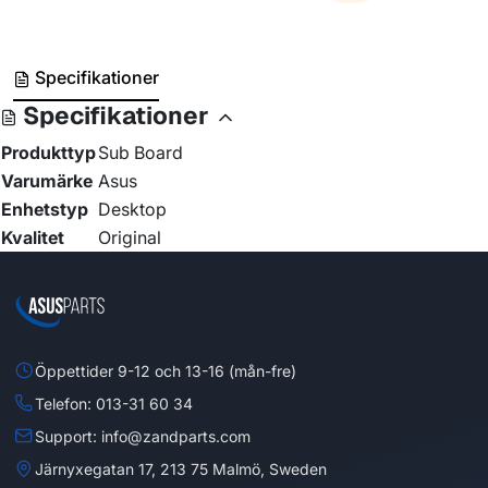
Specifikationer
Specifikationer
Produkttyp
Sub Board
Varumärke
Asus
Enhetstyp
Desktop
Kvalitet
Original
Öppettider 9-12 och 13-16 (mån-fre)
Telefon: 013-31 60 34
Support: info@zandparts.com
Järnyxegatan 17, 213 75 Malmö, Sweden