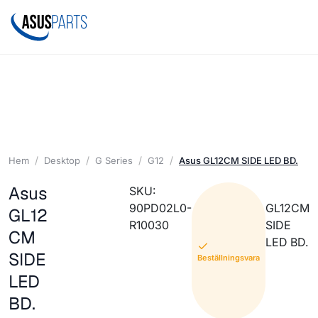
Hem
Desktop
G Series
G12
Asus GL12CM SIDE LED BD.
Asus
SKU:
90PD02L0-
GL12CM
GL12
R10030
SIDE
CM
LED BD.
SIDE
Beställningsvara
LED
BD.