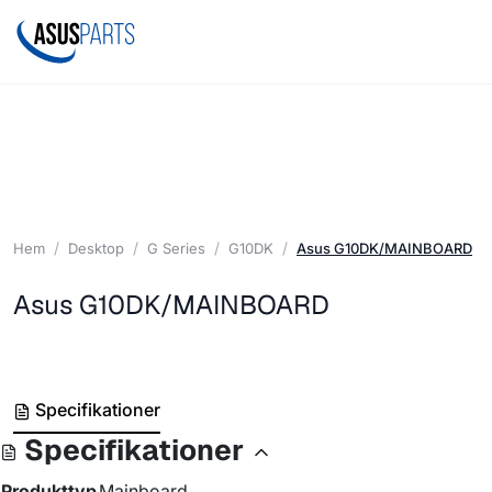
Hem
Desktop
G Series
G10DK
Asus G10DK/MAINBOARD
Asus G10DK/MAINBOARD
Specifikationer
Specifikationer
Produkttyp
Mainboard