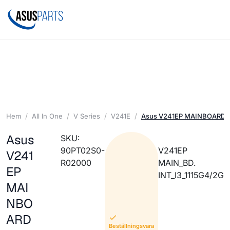
Hem
All In One
V Series
V241E
Asus V241EP MAINBOARD IN
Asus
SKU:
90PT02S0-
V241EP
V241
R02000
MAIN_BD.
EP
INT_I3_1115G4/2G
MAI
NBO
ARD
Beställningsvara