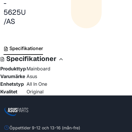
-
5625U
/AS
Specifikationer
Specifikationer
Produkttyp
Mainboard
Varumärke
Asus
Enhetstyp
All In One
Kvalitet
Original
Öppettider 9-12 och 13-16 (mån-fre)