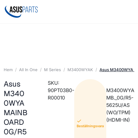
Hem
All In One
M Series
M3400WYAK
Asus M3400WYA M
Asus
SKU:
90PT03B0-
M3400WYA
M340
R00010
MB._0G/R5-
0WYA
5625U/AS
MAINB
(WO/TPM)
(HDMI-IN)
OARD
Beställningsvara
0G/R5