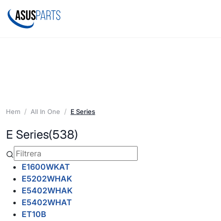
Hem
All In One
E Series
E Series
(538)
E1600WKAT
E5202WHAK
E5402WHAK
E5402WHAT
ET10B