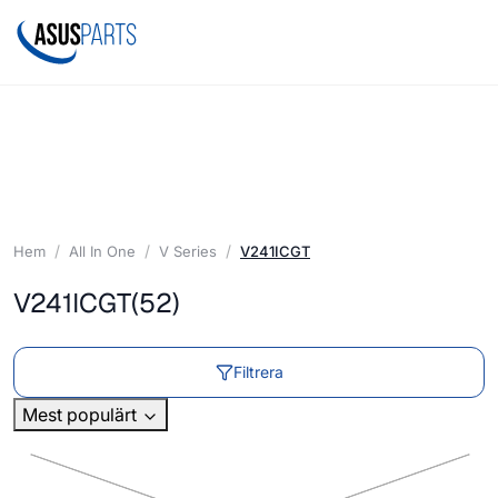
Hem
All In One
V Series
V241ICGT
V241ICGT
(52)
Filtrera
Mest populärt