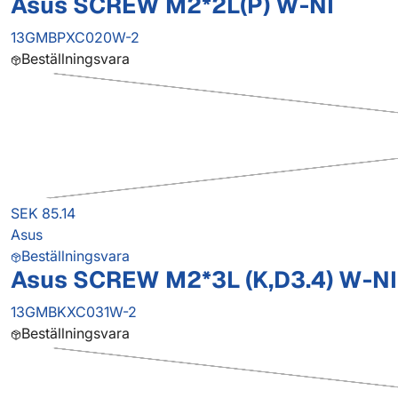
Asus SCREW M2*2L(P) W-NI
13GMBPXC020W-2
Beställningsvara
SEK 85.14
Asus
Beställningsvara
Asus SCREW M2*3L (K,D3.4) W-NI
13GMBKXC031W-2
Beställningsvara