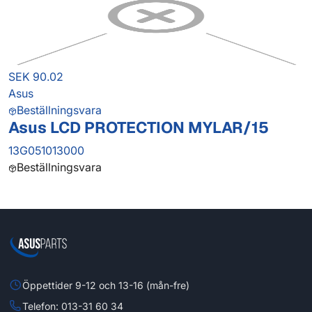
SEK 90.02
Asus
Beställningsvara
Asus LCD PROTECTION MYLAR/15
13G051013000
Beställningsvara
Öppettider 9-12 och 13-16 (mån-fre)
Telefon: 013-31 60 34