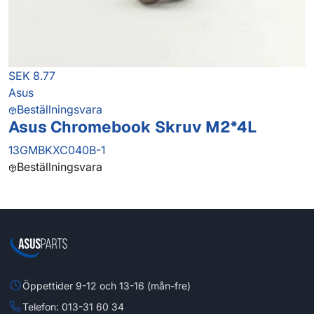
SEK 8.77
Asus
Beställningsvara
Asus Chromebook Skruv M2*4L
13GMBKXC040B-1
Beställningsvara
Öppettider 9-12 och 13-16 (mån-fre)
Telefon: 013-31 60 34