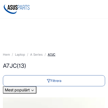
Hem
Laptop
A Series
A7JC
A7JC
(13)
Filtrera
Mest populärt