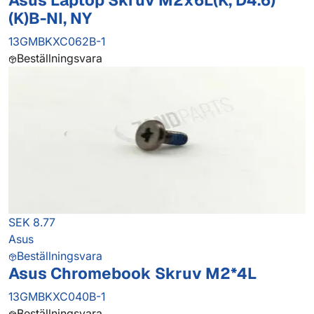
Asus Laptop Skruv M2x6L(K, D4.6)
(K)B-NI, NY
13GMBKXC062B-1
Beställningsvara
SEK 8.77
Asus
Beställningsvara
Asus Chromebook Skruv M2*4L
13GMBKXC040B-1
Beställningsvara