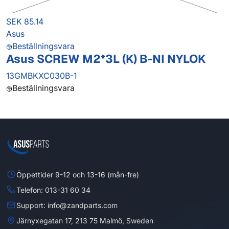
SEK 85.14
Asus
Beställningsvara
Asus SCREW M2*3L (K) B-NI NYLOK
13GMBKXC030B-1
Beställningsvara
Öppettider 9-12 och 13-16 (mån-fre)
Telefon: 013-31 60 34
Support: info@zandparts.com
Järnyxegatan 17, 213 75 Malmö, Sweden