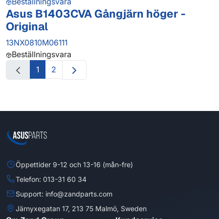
Beställningsvara
Asus B1403CVA Gångjärn höger -
Original
13NX0810M06111
Beställningsvara
1
2
Öppettider 9-12 och 13-16 (mån-fre)
Telefon: 013-31 60 34
Support: info@zandparts.com
Järnyxegatan 17, 213 75 Malmö, Sweden