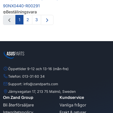
90NX0440-R00291
Beställningsvara
1
2
3
Öppettider 9-12 och 13-16 (mån-fre)
Telefon: 013-31 60 34
Support: info@zandparts.com
Järnyxegatan 17, 213 75 Malmö, Sweden
Om Zand Group
Kundservice
Bli återförsäljare
Vanliga frågor
Integritetspolicy
Frakt & returer