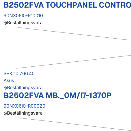
B2502FVA TOUCHPANEL CONTROL
90NX06I0-R10010
Beställningsvara
SEK 10,766.45
Asus
Beställningsvara
B2502FVA MB._0M/I7-1370P
90NX06I0-R00020
Beställningsvara