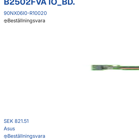
B2502FVA IO_BD.
90NX06I0-R10020
Beställningsvara
SEK 821.51
Asus
Beställningsvara