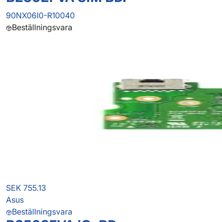
90NX06I0-R10040
Beställningsvara
SEK 755.13
Asus
Beställningsvara