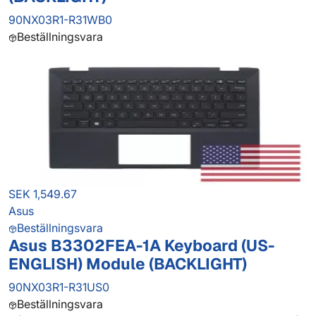
90NX03R1-R31WB0
Beställningsvara
SEK 1,549.67
Asus
Beställningsvara
Asus B3302FEA-1A Keyboard (US-
ENGLISH) Module (BACKLIGHT)
90NX03R1-R31US0
Beställningsvara