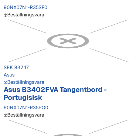
90NX07N1-R35SF0
Beställningsvara
SEK 832.17
Asus
Beställningsvara
Asus B3402FVA Tangentbord -
Portugisisk
90NX07N1-R35PO0
Beställningsvara