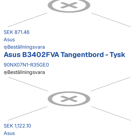
SEK 871.46
Asus
Beställningsvara
Asus B3402FVA Tangentbord - Tysk
90NX07N1-R35GE0
Beställningsvara
SEK 1,122.10
Asus