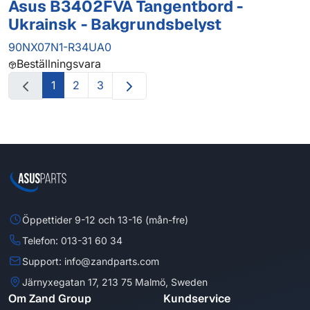
Asus B3402FVA Tangentbord -
Ukrainsk - Bakgrundsbelyst
90NX07N1-R34UA0
Beställningsvara
1
2
3
Öppettider 9-12 och 13-16 (mån-fre)
Telefon: 013-31 60 34
Support: info@zandparts.com
Järnyxegatan 17, 213 75 Malmö, Sweden
Om Zand Group
Kundservice