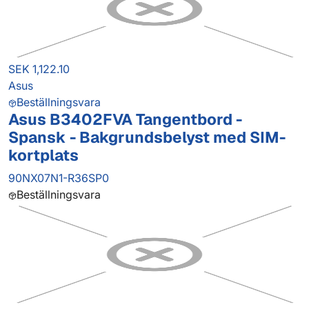
SEK 1,122.10
Asus
Beställningsvara
Asus B3402FVA Tangentbord -
Spansk - Bakgrundsbelyst med SIM-
kortplats
90NX07N1-R36SP0
Beställningsvara