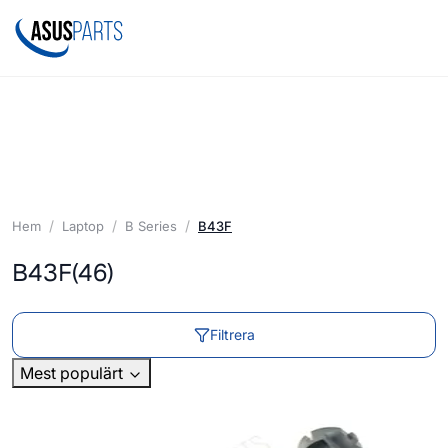
Hem
Laptop
B Series
B43F
B43F
(46)
Filtrera
Mest populärt