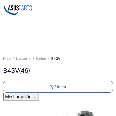
Hem
Laptop
B Series
B43V
B43V
(46)
Filtrera
Mest populärt