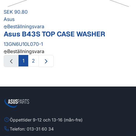
SEK 90.80
Asus
Beställningsvara
Asus B43S TOP CASE WASHER
13GN6U10L070-1
Beställningsvara
1
2
Öppettider 9-12 och 13-16 (mån-fre)
Telefon: 013-31 60 34