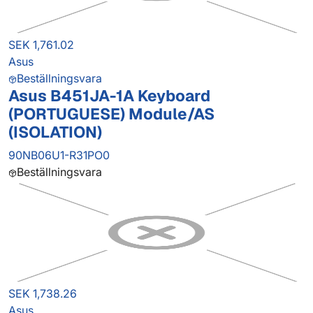
SEK 1,761.02
Asus
Beställningsvara
Asus B451JA-1A Keyboard
(PORTUGUESE) Module/AS
(ISOLATION)
90NB06U1-R31PO0
Beställningsvara
SEK 1,738.26
Asus