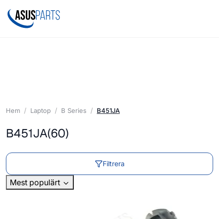
Hem
Laptop
B Series
B451JA
B451JA
(60)
Filtrera
Mest populärt