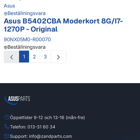
Asus
Beställningsvara
Asus B5402CBA Moderkort 8G/I7-
1270P - Original
90NX05M0-R00070
Beställningsvara
1
2
3
Öppettider 9-12 och 13-16 (mån-fre)
Telefon: 013-31 60 34
Support: info@zandparts.com