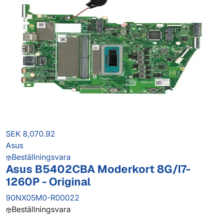
SEK 8,070.92
Asus
Beställningsvara
Asus B5402CBA Moderkort 8G/I7-
1260P - Original
90NX05M0-R00022
Beställningsvara