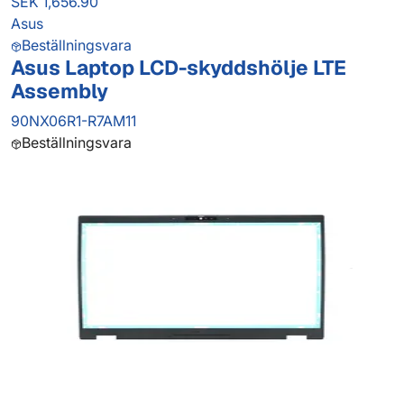
SEK 1,656.90
Asus
Beställningsvara
Asus Laptop LCD-skyddshölje LTE
Assembly
90NX06R1-R7AM11
Beställningsvara