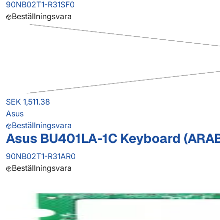
90NB02T1-R31SF0
Beställningsvara
SEK 1,511.38
Asus
Beställningsvara
Asus BU401LA-1C Keyboard (ARAB
90NB02T1-R31AR0
Beställningsvara