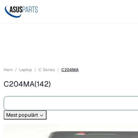
Hem
Laptop
C Series
C204MA
C204MA
(142)
Mest populärt