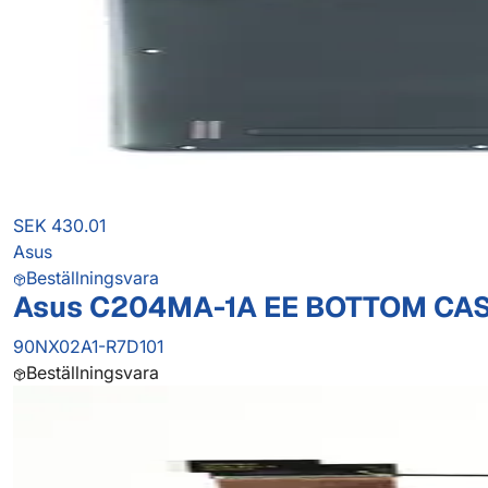
SEK 430.01
Asus
Beställningsvara
Asus C204MA-1A EE BOTTOM CA
90NX02A1-R7D101
Beställningsvara