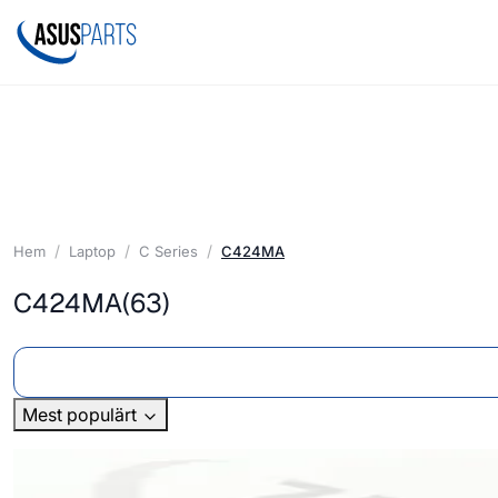
Hem
Laptop
C Series
C424MA
C424MA
(63)
Mest populärt