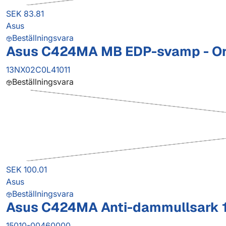
SEK 83.81
Asus
Beställningsvara
Asus C424MA MB EDP-svamp - Or
13NX02C0L41011
Beställningsvara
SEK 100.01
Asus
Beställningsvara
Asus C424MA Anti-dammullsark 14'
15010-00460000