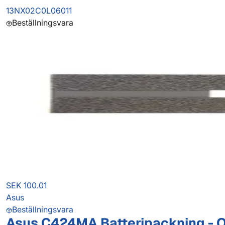
13NX02C0L06011
Beställningsvara
SEK 100.01
Asus
Beställningsvara
Asus C424MA Batteripackning - O