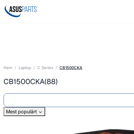
Hem
Laptop
C Series
CB1500CKA
CB1500CKA
(88)
Mest populärt