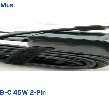
 Mus
B-C 45W 2-Pin