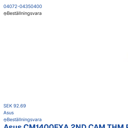
04072-04350400
Beställningsvara
SEK 92.69
Asus
Beställningsvara
Asus CM1400FXA 2ND CAM THM 