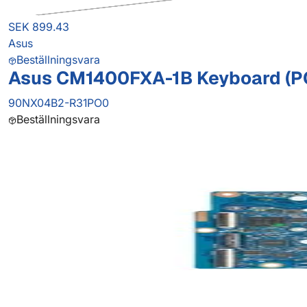
SEK 899.43
Asus
Beställningsvara
Asus CM1400FXA-1B Keyboard (P
90NX04B2-R31PO0
Beställningsvara