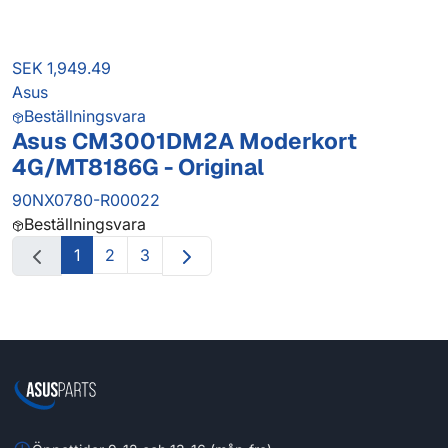
SEK 1,949.49
Asus
Beställningsvara
Asus CM3001DM2A Moderkort
4G/MT8186G - Original
90NX0780-R00022
Beställningsvara
1
2
3