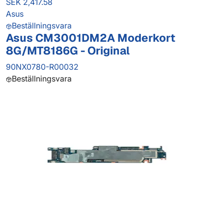
SEK 2,417.58
Asus
Beställningsvara
Asus CM3001DM2A Moderkort
8G/MT8186G - Original
90NX0780-R00032
Beställningsvara