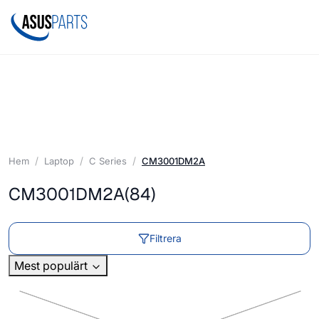
Hem
Laptop
C Series
CM3001DM2A
CM3001DM2A
(84)
Filtrera
Mest populärt