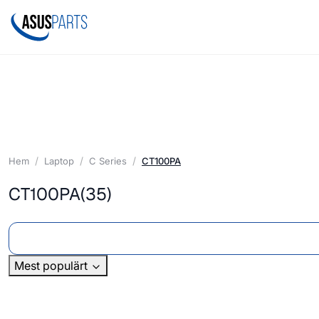
Hem
Laptop
C Series
CT100PA
CT100PA
(35)
Mest populärt