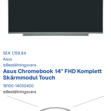
SEK 1,159.84
Asus
Beställningsvara
Asus Chromebook 14" FHD Komplett
Skärmmodul Touch
18100-14050400
Beställningsvara