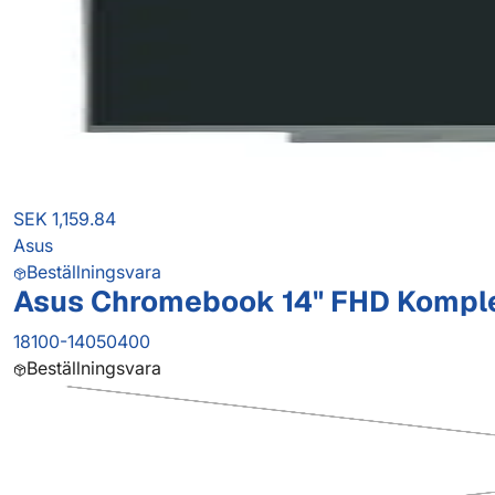
SEK 1,159.84
Asus
Beställningsvara
Asus Chromebook 14" FHD Kompl
18100-14050400
Beställningsvara