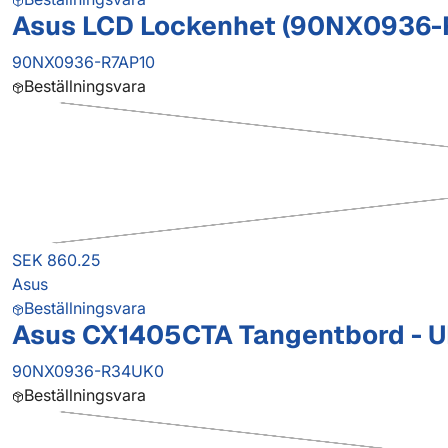
Asus LCD Lockenhet (90NX0936-
90NX0936-R7AP10
Beställningsvara
SEK 860.25
Asus
Beställningsvara
Asus CX1405CTA Tangentbord - U
90NX0936-R34UK0
Beställningsvara