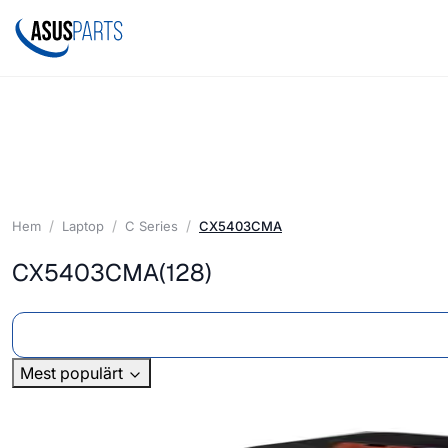
Hem
Laptop
C Series
CX5403CMA
CX5403CMA
(128)
Mest populärt