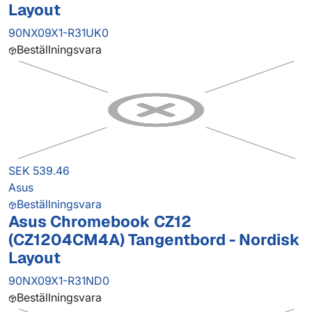
Layout
90NX09X1-R31UK0
Beställningsvara
SEK 539.46
Asus
Beställningsvara
Asus Chromebook CZ12
(CZ1204CM4A) Tangentbord - Nordisk
Layout
90NX09X1-R31ND0
Beställningsvara