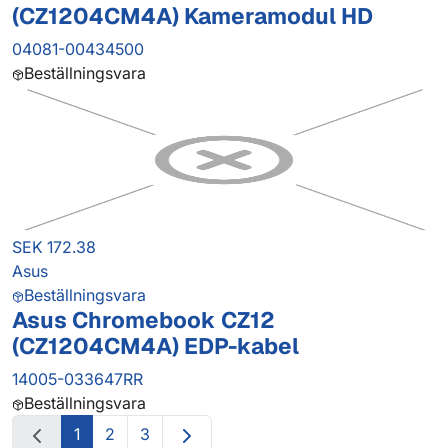
(CZ1204CM4A) Kameramodul HD
04081-00434500
Beställningsvara
SEK 172.38
Asus
Beställningsvara
Asus Chromebook CZ12
(CZ1204CM4A) EDP-kabel
14005-033647RR
Beställningsvara
1
2
3