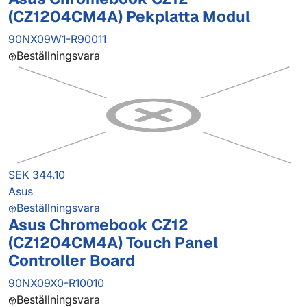
(CZ1204CM4A) Pekplatta Modul
90NX09W1-R90011
Beställningsvara
SEK 344.10
Asus
Beställningsvara
Asus Chromebook CZ12
(CZ1204CM4A) Touch Panel
Controller Board
90NX09X0-R10010
Beställningsvara