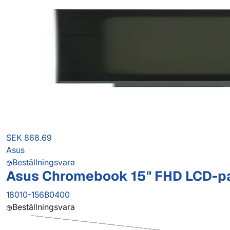
SEK 868.69
Asus
Beställningsvara
Asus Chromebook 15" FHD LCD-p
18010-156B0400
Beställningsvara