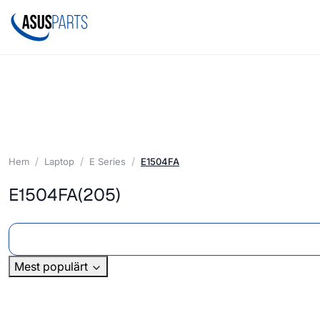
Hem
Laptop
E Series
E1504FA
E1504FA
(205)
Mest populärt