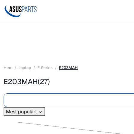
Hem
Laptop
E Series
E203MAH
E203MAH
(27)
Mest populärt