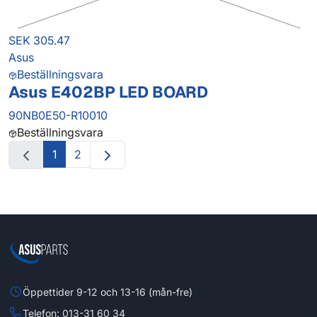
SEK 305.47
Asus
Beställningsvara
Asus E402BP LED BOARD
90NB0E50-R10010
Beställningsvara
1
2
Öppettider 9-12 och 13-16 (mån-fre)
Telefon: 013-31 60 34