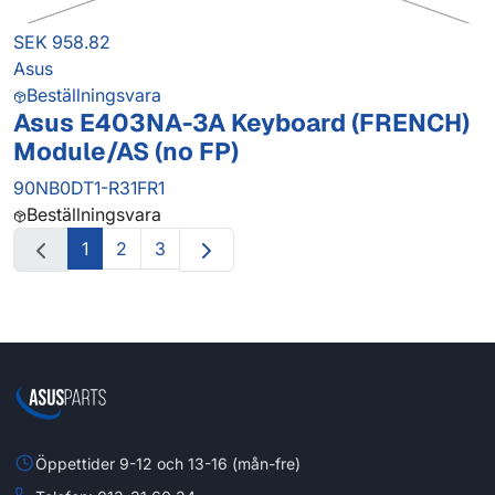
SEK 958.82
Asus
Beställningsvara
Asus E403NA-3A Keyboard (FRENCH)
Module/AS (no FP)
90NB0DT1-R31FR1
Beställningsvara
1
2
3
Öppettider 9-12 och 13-16 (mån-fre)