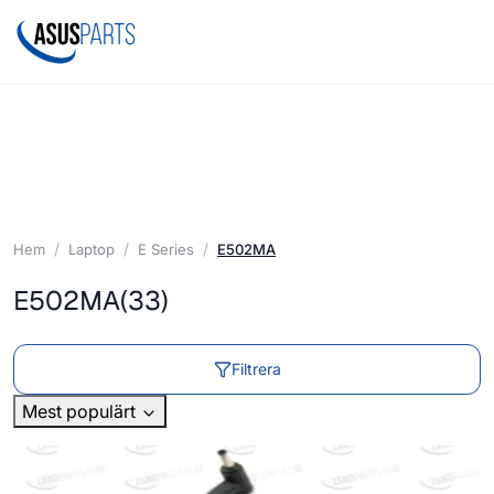
Hem
Laptop
E Series
E502MA
E502MA
(33)
Filtrera
Mest populärt