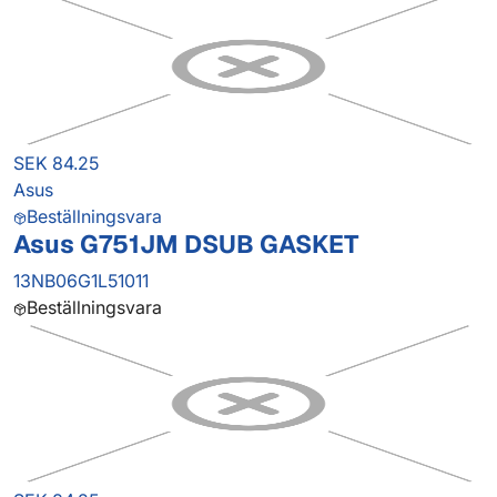
SEK 84.25
Asus
Beställningsvara
Asus G751JM DSUB GASKET
13NB06G1L51011
Beställningsvara