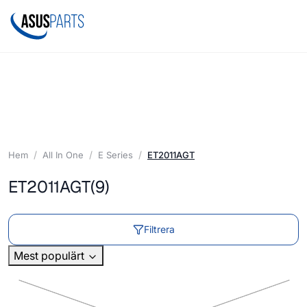
Hem
All In One
E Series
ET2011AGT
ET2011AGT
(9)
Filtrera
Mest populärt