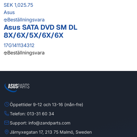
SEK 1,025.75
Asus
Beställningsvara
Asus SATA DVD SM DL
8X/6X/5X/6X/6X
17G141134312
Beställningsvara
Öppettider 9-12 och 13-16 (mån-fre)
Telefon: 013-31 60 34
Support: info@zandparts.com
Järnyxegatan 17, 213 75 Malmö, Sweden