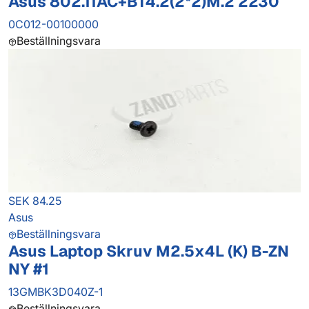
Asus 802.11AC+BT4.2(2*2)M.2 2230
0C012-00100000
Beställningsvara
SEK 84.25
Asus
Beställningsvara
Asus Laptop Skruv M2.5x4L (K) B-ZN
NY #1
13GMBK3D040Z-1
Beställningsvara