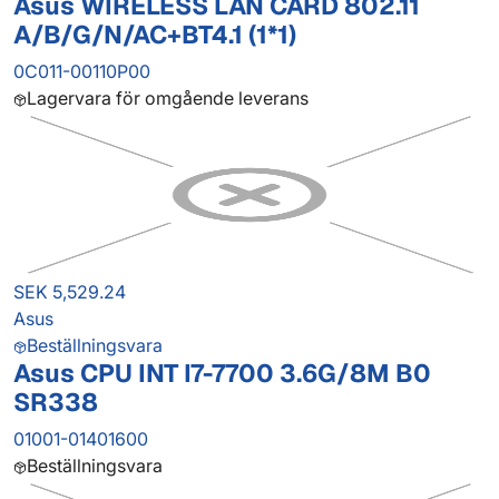
Asus WIRELESS LAN CARD 802.11
A/B/G/N/AC+BT4.1 (1*1)
0C011-00110P00
Lagervara för omgående leverans
SEK 5,529.24
Asus
Beställningsvara
Asus CPU INT I7-7700 3.6G/8M B0
SR338
01001-01401600
Beställningsvara