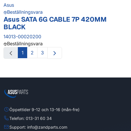
Asus
Beställningsvara
Asus SATA 6G CABLE 7P 420MM
BLACK
14013-00020200
Beställningsvara
1
2
3
Öppettider 9-12 och 13-16 (mån-fre)
Telefon: 013-31 60 34
Support: info@zandparts.com