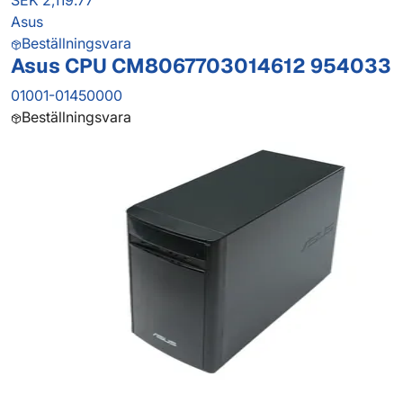
SEK 2,119.77
Asus
Beställningsvara
Asus CPU CM8067703014612 954033
01001-01450000
Beställningsvara