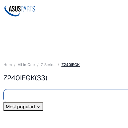
Hem
All In One
Z Series
Z240IEGK
Z240IEGK
(33)
Mest populärt