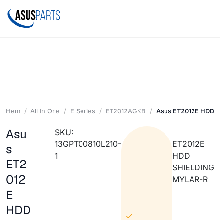
Hem
All In One
E Series
ET2012AGKB
Asus ET2012E HDD 
Asu
SKU:
13GPT00810L210-
ET2012E
s
1
HDD
ET2
SHIELDING
012
MYLAR-R
E
HDD