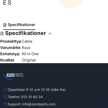
E S
Specifikationer
Specifikationer
Produkttyp
Cable
Varumärke
Asus
Enhetstyp
All In One
Kvalitet
Original
Öppettider 9-12 och 13-16 (mån-fre)
Telefon: 013-31 60 34
Support: info@zandparts.com