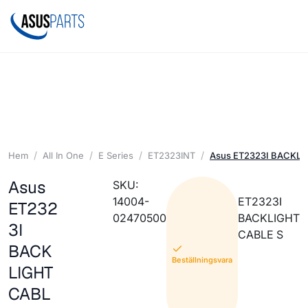
Hem
All In One
E Series
ET2323INT
Asus ET2323I BACKLI
Asus
SKU:
14004-
ET2323I
ET232
02470500
BACKLIGHT
3I
CABLE S
BACK
Beställningsvara
LIGHT
CABL