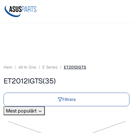
Hem
All In One
E Series
ET2012IGTS
ET2012IGTS
(35)
Filtrera
Mest populärt