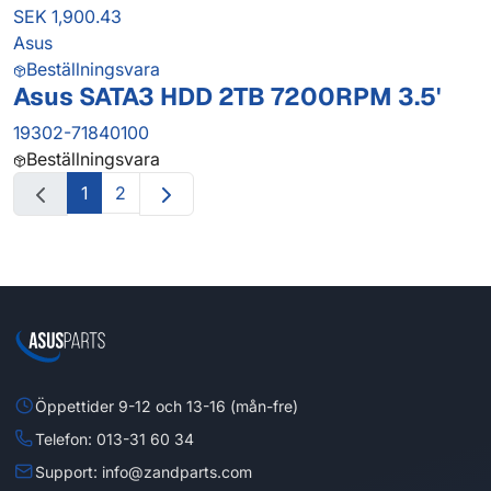
SEK 1,900.43
Asus
Beställningsvara
Asus SATA3 HDD 2TB 7200RPM 3.5'
19302-71840100
Beställningsvara
1
2
Öppettider 9-12 och 13-16 (mån-fre)
Telefon: 013-31 60 34
Support: info@zandparts.com