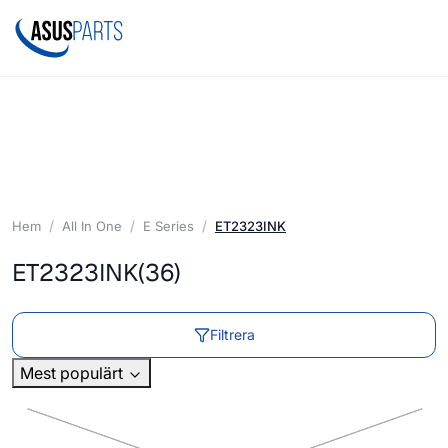
Hem
All In One
E Series
ET2323INK
ET2323INK
(36)
Filtrera
Mest populärt